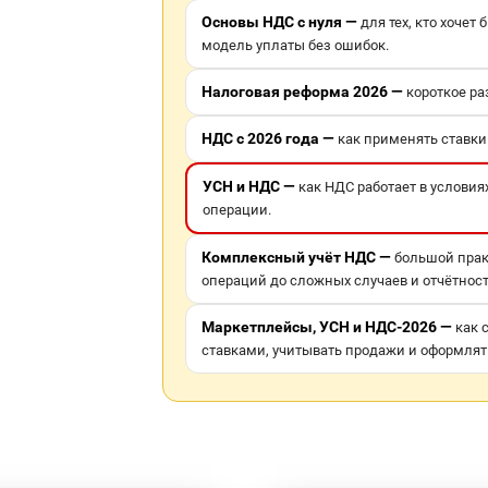
Основы НДС с нуля —
для тех, кто хочет
модель уплаты без ошибок.
Налоговая реформа 2026 —
короткое р
НДС с 2026 года —
как применять ставки 
УСН и НДС —
как НДС работает в условия
операции.
Комплексный учёт НДС —
большой прак
операций до сложных случаев и отчётност
Маркетплейсы, УСН и НДС-2026 —
как 
ставками, учитывать продажи и оформлять