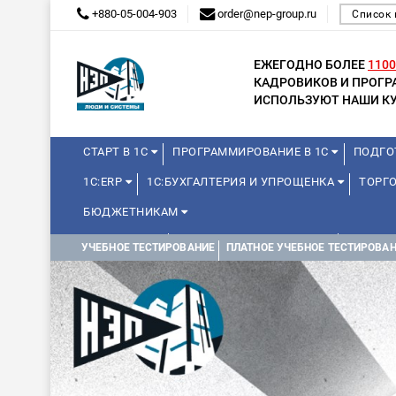
+880-05-004-903
order@nep-group.ru
Список 
ЕЖЕГОДНО БОЛЕЕ
1100
КАДРОВИКОВ И ПРОГ
ИСПОЛЬЗУЮТ НАШИ КУ
СТАРТ В 1С
ПРОГРАММИРОВАНИЕ В 1С
ПОДГО
1С:ERP
1С:БУХГАЛТЕРИЯ И УПРОЩЕНКА
ТОРГО
БЮДЖЕТНИКАМ
МИНИ-КУРСЫ
КУРСЫ ДЛЯ ШКОЛЬНИКОВ
КУРСЫ 
УЧЕБНОЕ ТЕСТИРОВАНИЕ
ПЛАТНОЕ УЧЕБНОЕ ТЕСТИРОВА
УПРАВЛЕНИЕ ПРОЕКТАМИ
УПРАВЛЕНЦАМ
МИНИ-К