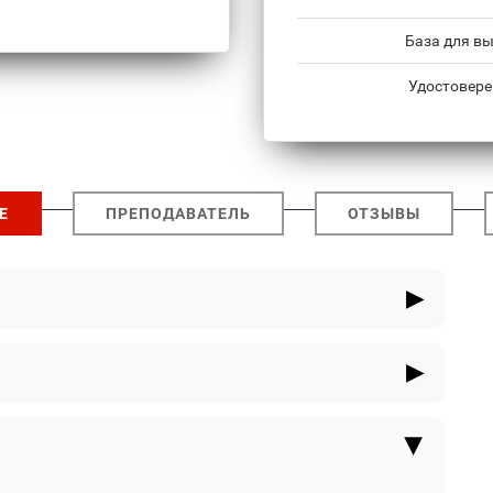
База для в
Удостовере
Е
ПРЕПОДАВАТЕЛЬ
ОТЗЫВЫ
ен
остым языком
метров
атрат, доходы и расходы