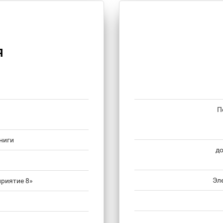
Я
П
ниги
до
Эл
риятие 8»