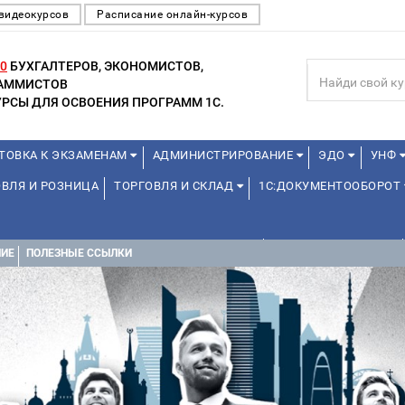
видеокурсов
Расписание онлайн-курсов
0
БУХГАЛТЕРОВ, ЭКОНОМИСТОВ,
РАММИСТОВ
РСЫ ДЛЯ ОСВОЕНИЯ ПРОГРАММ 1С.
ТОВКА К ЭКЗАМЕНАМ
АДМИНИСТРИРОВАНИЕ
ЭДО
УНФ
ВЛЯ И РОЗНИЦА
ТОРГОВЛЯ И СКЛАД
1С:ДОКУМЕНТООБОРОТ
ДЛЯ ПРЕПОДАВАТЕЛЕЙ ШКОЛЬНЫХ КУРСОВ
ДЛЯ ШКОЛЬНИКОВ
НИЕ
ПОЛЕЗНЫЕ ССЫЛКИ
УРСЫ (ПРОФЕССИОНАЛЬНЫЕ ПРОБЫ) 4-6 ЧАСОВ ОТ 12 ЛЕТ
ДРУГ