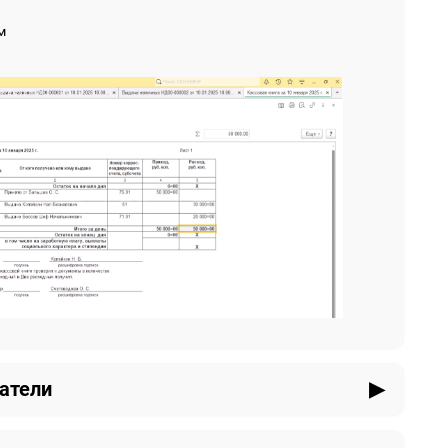
м
атели