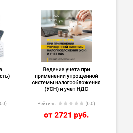
а
Ведение учета при
сть)
применении упрощенной
системы налогообложения
(УСН) и учет НДС
0.0)
Рейтинг
:
(0.0)
.
от 2721 руб.