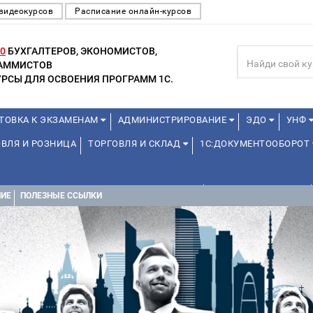
видеокурсов
Расписание онлайн-курсов
0
БУХГАЛТЕРОВ, ЭКОНОМИСТОВ,
РАММИСТОВ
РСЫ ДЛЯ ОСВОЕНИЯ ПРОГРАММ 1С.
ТОВКА К ЭКЗАМЕНАМ
АДМИНИСТРИРОВАНИЕ
ЭДО
УНФ
ВЛЯ И РОЗНИЦА
ТОРГОВЛЯ И СКЛАД
1С:ДОКУМЕНТООБОРОТ
ДЛЯ ПРЕПОДАВАТЕЛЕЙ ШКОЛЬНЫХ КУРСОВ
ДЛЯ ШКОЛЬНИКОВ
НИЕ
ПОЛЕЗНЫЕ ССЫЛКИ
УРСЫ (ПРОФЕССИОНАЛЬНЫЕ ПРОБЫ) 4-6 ЧАСОВ ОТ 12 ЛЕТ
ДРУГ