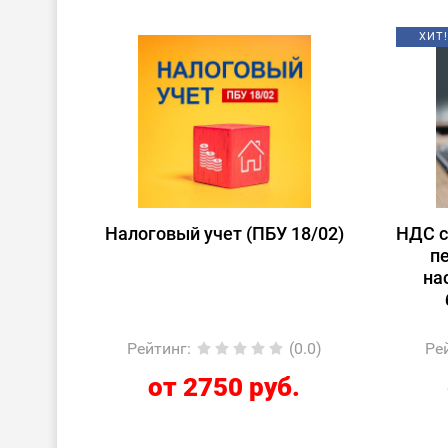
ХИТ!
Налоговый учет (ПБУ 18/02)
НДС с
пе
на
Рейтинг
:
(0.0)
Ре
от 2750 руб.