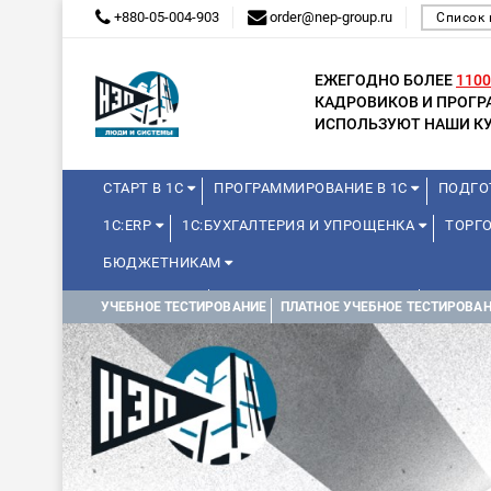
+880-05-004-903
order@nep-group.ru
Список 
ЕЖЕГОДНО БОЛЕЕ
1100
КАДРОВИКОВ И ПРОГ
ИСПОЛЬЗУЮТ НАШИ КУ
СТАРТ В 1С
ПРОГРАММИРОВАНИЕ В 1С
ПОДГО
1С:ERP
1С:БУХГАЛТЕРИЯ И УПРОЩЕНКА
ТОРГО
БЮДЖЕТНИКАМ
МИНИ-КУРСЫ
КУРСЫ ДЛЯ ШКОЛЬНИКОВ
КУРСЫ 
УЧЕБНОЕ ТЕСТИРОВАНИЕ
ПЛАТНОЕ УЧЕБНОЕ ТЕСТИРОВА
УПРАВЛЕНИЕ ПРОЕКТАМИ
УПРАВЛЕНЦАМ
МИНИ-К